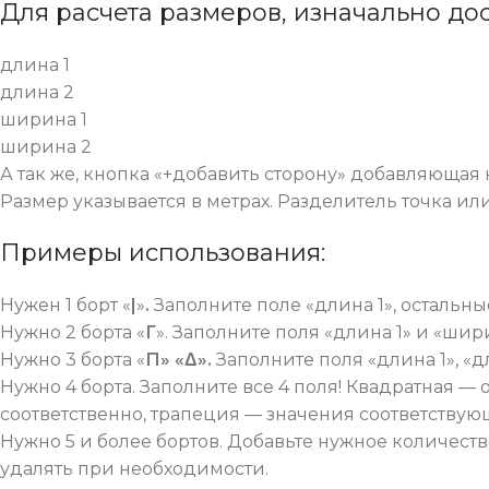
Для расчета размеров, изначально до
длина 1
длина 2
ширина 1
ширина 2
А так же, кнопка «+добавить сторону» добавляющая
Размер указывается в метрах. Разделитель точка или 
Примеры использования:
Нужен 1 борт «
|
»
.
Заполните поле «длина 1», остальны
Нужно 2 борта «
Г
». Заполните поля «длина 1» и «шир
Нужно 3 борта «
П» «Δ».
Заполните поля «длина 1», «д
Нужно 4 борта. Заполните все 4 поля! Квадратная
соответственно, трапеция — значения соответствую
Нужно 5 и более бортов. Добавьте нужное количест
удалять при необходимости.