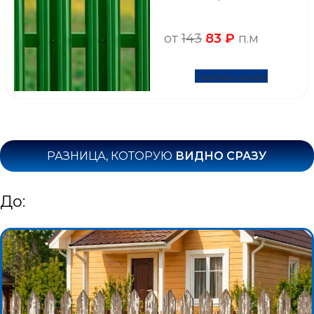
от
143
83 ₽
п.м
Подобрать размер
РАЗНИЦА, КОТОРУЮ
ВИДНО СРАЗУ
До: