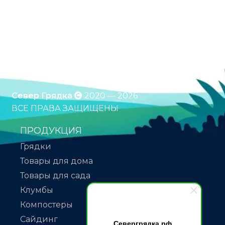
Оцинкованные грядки. Грядки с полимерным
покрытием. Клумбы. Компостеры. Бесплатная
доставка по России. Оплата при получении.
*Подробности уточняйте у менеджера
Север Грядка
2020 — 2026
ВСЕ ПРАВА ЗАЩИЩЕНЫ
ПРОДУКЦИЯ
Грядки
Товары для дома
Товары для сада
Клумбы
Компостеры
Сайдинг
Севергрядка.рф