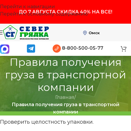
Перейти к навигации
ДО
7 АВГУСТА
СКИДКА 40% НА ВСЕ!
Перейти к основному содержанию
Омск
8-800-500-05-77
Правила получения
груза в транспортной
компании
Главная
/
Правила получения груза в транспортной
компании
Проверить целостность упаковки.