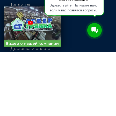
Теплицы
Здравствуйте! Напишите нам,
если у вас появятся вопросы.
Парники
Штакетник
ИНФОРМАЦИЯ
О компании
Видео о нашей компании
Доставка и оплата
Возврат и обмен товара
Политика конфиденциальности
Контакты
КОНТАКТЫ
8 (800) 500-05-77
sever@gt101.ru
СОТРУДНИЧЕСТВО